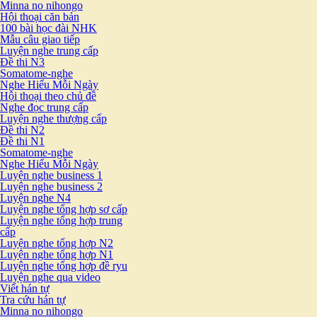
Minna no nihongo
Hội thoại căn bản
100 bài học đài NHK
Mẫu câu giao tiếp
Luyện nghe trung cấp
Đề thi N3
Somatome-nghe
Nghe Hiểu Mỗi Ngày
Hội thoại theo chủ đề
Nghe đọc trung cấp
Luyện nghe thượng cấp
Đề thi N2
Đề thi N1
Somatome-nghe
Nghe Hiểu Mỗi Ngày
Luyện nghe business 1
Luyện nghe business 2
Luyện nghe N4
Luyện nghe tổng hợp sơ cấp
Luyện nghe tổng hợp trung
cấp
Luyện nghe tổng hợp N2
Luyện nghe tổng hợp N1
Luyện nghe tổng hợp đề ryu
Luyện nghe qua video
Viết hán tự
Tra cứu hán tự
Minna no nihongo