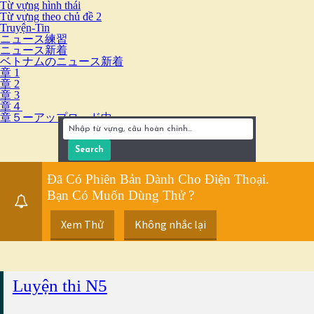
Từ vựng hình thái
Từ vựng theo chủ đề 2
Truyện-Tin
ニュース練習
ニュース新着
ベトナムのニュース新着
章 1
章 2
章 3
章４
章５ーアップロード中
Đã Có Phiên Bản Dành Cho Điện Thoại.
Bạn Có Muốn Dùng Thử ?
Xem Thử
Không nhắc lại
Luyện thi N5