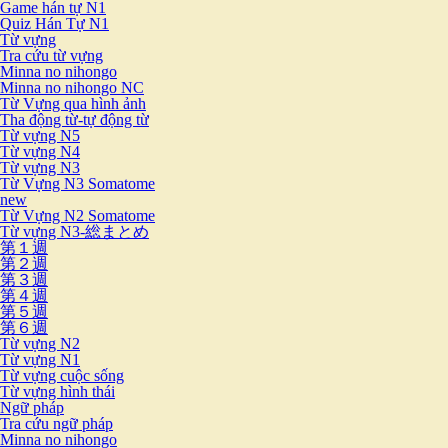
Game hán tự N1
Quiz Hán Tự N1
Từ vựng
Tra cứu từ vựng
Minna no nihongo
Minna no nihongo NC
Từ Vựng qua hình ảnh
Tha động từ-tự động từ
Từ vựng N5
Từ vựng N4
Từ vựng N3
Từ Vựng N3 Somatome
new
Từ Vựng N2 Somatome
Từ vựng N3-総まとめ
第１週
第２週
第３週
第４週
第５週
第６週
Từ vựng N2
Từ vựng N1
Từ vựng cuộc sống
Từ vựng hình thái
Ngữ pháp
Tra cứu ngữ pháp
Minna no nihongo