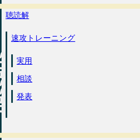
聴読解
速攻トレーニング
実用
相談
発表