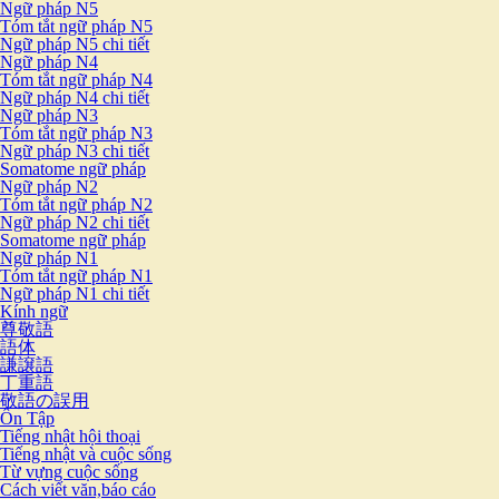
Ngữ pháp N5
Tóm tắt ngữ pháp N5
Ngữ pháp N5 chi tiết
Ngữ pháp N4
Tóm tắt ngữ pháp N4
Ngữ pháp N4 chi tiết
Ngữ pháp N3
Tóm tắt ngữ pháp N3
Ngữ pháp N3 chi tiết
Somatome ngữ pháp
Ngữ pháp N2
Tóm tắt ngữ pháp N2
Ngữ pháp N2 chi tiết
Somatome ngữ pháp
Ngữ pháp N1
Tóm tắt ngữ pháp N1
Ngữ pháp N1 chi tiết
Kính ngữ
尊敬語
語体
謙譲語
丁重語
敬語の誤用
Ôn Tập
Tiếng nhật hội thoại
Tiếng nhật và cuộc sống
Từ vựng cuộc sống
Cách viết văn,báo cáo