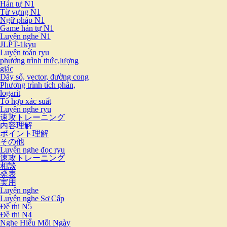
Hán tự N1
Từ vựng N1
Ngữ pháp N1
Game hán tự N1
Luyện nghe N1
JLPT-1kyu
Luyện toán ryu
phương trình thức,lượng
giác
Dãy số, vector, đường cong
Phương trình tích phân,
logarit
Tổ hợp xác suất
Luyện nghe ryu
速攻トレーニング
内容理解
ポイント理解
その他
Luyện nghe đọc ryu
速攻トレーニング
相談
発表
実用
Luyện nghe
Luyện nghe Sơ Cấp
Đề thi N5
Đề thi N4
Nghe Hiểu Mỗi Ngày