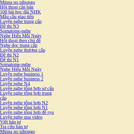
Minna no nihongo
Hội thoại căn bản
100 bài học đài NHK
Mẫu câu giao tiếp
Luyện nghe trung cấp
Đề thi N3
Somatome-nghe
Nghe Hiểu Mỗi Ngày
Hội thoại theo chủ đề
Nghe đọc trung cấp
Luyện nghe thượng cấp
Đề thi N2
Đề thi N1
Somatome-nghe
Nghe Hiểu Mỗi Ngày
Luyện nghe business 1
Luyện nghe business 2
Luyện nghe N4
Luyện nghe tổng hợp sơ cấp
Luyện nghe tổng hợp trung
cấp
Luyện nghe tổng hợp N2
Luyện nghe tổng hợp N1
Luyện nghe tổng hợp đề ryu
Luyện nghe qua video
Viết hán tự
Tra cứu hán tự
Minna no nihongo