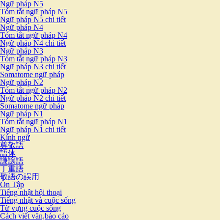
Ngữ pháp N5
Tóm tắt ngữ pháp N5
Ngữ pháp N5 chi tiết
Ngữ pháp N4
Tóm tắt ngữ pháp N4
Ngữ pháp N4 chi tiết
Ngữ pháp N3
Tóm tắt ngữ pháp N3
Ngữ pháp N3 chi tiết
Somatome ngữ pháp
Ngữ pháp N2
Tóm tắt ngữ pháp N2
Ngữ pháp N2 chi tiết
Somatome ngữ pháp
Ngữ pháp N1
Tóm tắt ngữ pháp N1
Ngữ pháp N1 chi tiết
Kính ngữ
尊敬語
語体
謙譲語
丁重語
敬語の誤用
Ôn Tập
Tiếng nhật hội thoại
Tiếng nhật và cuộc sống
Từ vựng cuộc sống
Cách viết văn,báo cáo