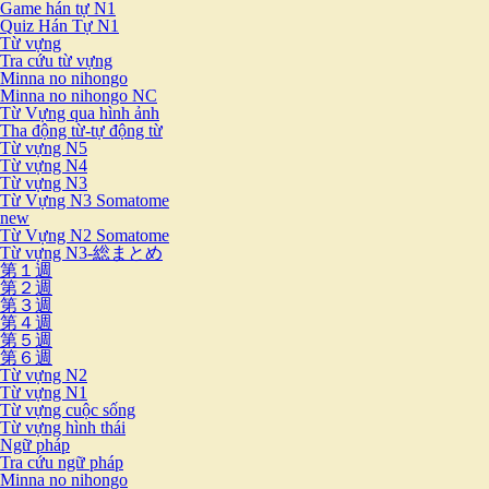
Game hán tự N1
Quiz Hán Tự N1
Từ vựng
Tra cứu từ vựng
Minna no nihongo
Minna no nihongo NC
Từ Vựng qua hình ảnh
Tha động từ-tự động từ
Từ vựng N5
Từ vựng N4
Từ vựng N3
Từ Vựng N3 Somatome
new
Từ Vựng N2 Somatome
Từ vựng N3-総まとめ
第１週
第２週
第３週
第４週
第５週
第６週
Từ vựng N2
Từ vựng N1
Từ vựng cuộc sống
Từ vựng hình thái
Ngữ pháp
Tra cứu ngữ pháp
Minna no nihongo