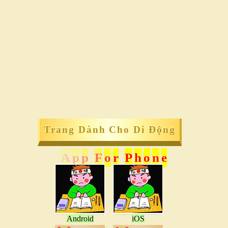
Trang Dành Cho Di Động
A
p
p
F
o
r
P
h
o
n
e
Android
iOS