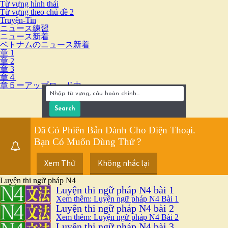
Từ vựng hình thái
Từ vựng theo chủ đề 2
Truyện-Tin
ニュース練習
ニュース新着
ベトナムのニュース新着
章 1
章 2
章 3
章４
章５ーアップロード中
Đã Có Phiên Bản Dành Cho Điện Thoại.
Bạn Có Muốn Dùng Thử ?
Xem Thử
Không nhắc lại
Luyện thi ngữ pháp N4
Luyện thi ngữ pháp N4 bài 1
Xem thêm: Luyện ngữ pháp N4 Bài 1
Luyện thi ngữ pháp N4 bài 2
Xem thêm: Luyện ngữ pháp N4 Bài 2
Luyện thi ngữ pháp N4 bài 3