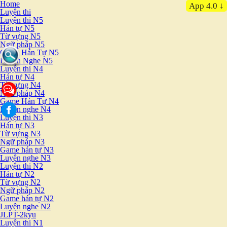
Home
App 4.0 ↓
Luyện thi
Luyện thi N5
Hán tự N5
Từ vựng N5
Ngữ pháp N5
Game Hán Tự N5
Luyện Nghe N5
Luyện thi N4
Hán tự N4
Từ vựng N4
Ngữ pháp N4
Game Hán Tự N4
Luyện nghe N4
Luyện thi N3
Hán tự N3
Từ vựng N3
Ngữ pháp N3
Game hán tự N3
Luyện nghe N3
Luyện thi N2
Hán tự N2
Từ vựng N2
Ngữ pháp N2
Game hán tự N2
Luyện nghe N2
JLPT-2kyu
Luyện thi N1