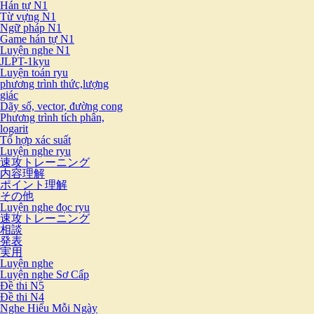
Hán tự N1
Từ vựng N1
Ngữ pháp N1
Game hán tự N1
Luyện nghe N1
JLPT-1kyu
Luyện toán ryu
phương trình thức,lượng
giác
Dãy số, vector, đường cong
Phương trình tích phân,
logarit
Tổ hợp xác suất
Luyện nghe ryu
速攻トレーニング
内容理解
ポイント理解
その他
Luyện nghe đọc ryu
速攻トレーニング
相談
発表
実用
Luyện nghe
Luyện nghe Sơ Cấp
Đề thi N5
Đề thi N4
Nghe Hiểu Mỗi Ngày