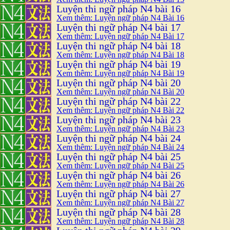
Luyện thi ngữ pháp N4 bài 16
Xem thêm: Luyện ngữ pháp N4 Bài 16
Luyện thi ngữ pháp N4 bài 17
Xem thêm: Luyện ngữ pháp N4 Bài 17
Luyện thi ngữ pháp N4 bài 18
Xem thêm: Luyện ngữ pháp N4 Bài 18
Luyện thi ngữ pháp N4 bài 19
Xem thêm: Luyện ngữ pháp N4 Bài 19
Luyện thi ngữ pháp N4 bài 20
Xem thêm: Luyện ngữ pháp N4 Bài 20
Luyện thi ngữ pháp N4 bài 22
Xem thêm: Luyện ngữ pháp N4 Bài 22
Luyện thi ngữ pháp N4 bài 23
Xem thêm: Luyện ngữ pháp N4 Bài 23
Luyện thi ngữ pháp N4 bài 24
Xem thêm: Luyện ngữ pháp N4 Bài 24
Luyện thi ngữ pháp N4 bài 25
Xem thêm: Luyện ngữ pháp N4 Bài 25
Luyện thi ngữ pháp N4 bài 26
Xem thêm: Luyện ngữ pháp N4 Bài 26
Luyện thi ngữ pháp N4 bài 27
Xem thêm: Luyện ngữ pháp N4 Bài 27
Luyện thi ngữ pháp N4 bài 28
Xem thêm: Luyện ngữ pháp N4 Bài 28