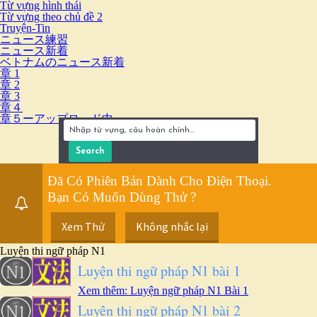
Từ vựng hình thái
Từ vựng theo chủ đề 2
Truyện-Tin
ニュース練習
ニュース新着
ベトナムのニュース新着
章 1
章 2
章 3
章４
章５ーアップロード中
Đã Có Phiên Bản Dành Cho Điện Thoại.
Bạn Có Muốn Dùng Thử ?
Xem Thử
Không nhắc lại
Luyện thi ngữ pháp N1
Luyện thi ngữ pháp N1 bài 1
Xem thêm: Luyện ngữ pháp N1 Bài 1
Luyện thi ngữ pháp N1 bài 2