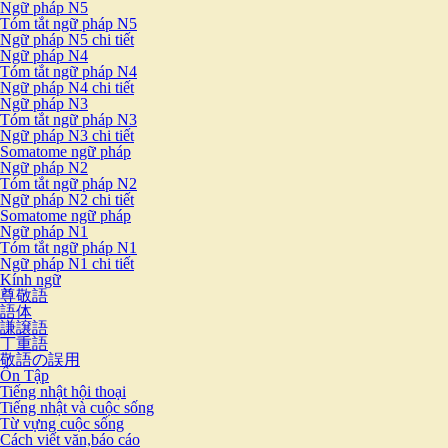
Ngữ pháp N5
Tóm tắt ngữ pháp N5
Ngữ pháp N5 chi tiết
Ngữ pháp N4
Tóm tắt ngữ pháp N4
Ngữ pháp N4 chi tiết
Ngữ pháp N3
Tóm tắt ngữ pháp N3
Ngữ pháp N3 chi tiết
Somatome ngữ pháp
Ngữ pháp N2
Tóm tắt ngữ pháp N2
Ngữ pháp N2 chi tiết
Somatome ngữ pháp
Ngữ pháp N1
Tóm tắt ngữ pháp N1
Ngữ pháp N1 chi tiết
Kính ngữ
尊敬語
語体
謙譲語
丁重語
敬語の誤用
Ôn Tập
Tiếng nhật hội thoại
Tiếng nhật và cuộc sống
Từ vựng cuộc sống
Cách viết văn,báo cáo