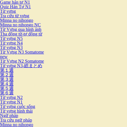
Game hán tự N1
Quiz Hán Tự N1
Từ vựng
Tra cứu từ vựng
Minna no nihongo
Minna no nihongo NC
Từ Vựng qua hình ảnh
Tha động từ-tự động từ
Từ vựng N5
Từ vựng N4
Từ vựng N3
Từ Vựng N3 Somatome
new
Từ Vựng N2 Somatome
Từ vựng N3-総まとめ
第１週
第２週
第３週
第４週
第５週
第６週
Từ vựng N2
Từ vựng N1
Từ vựng cuộc sống
Từ vựng hình thái
Ngữ pháp
Tra cứu ngữ pháp
Minna no nihongo