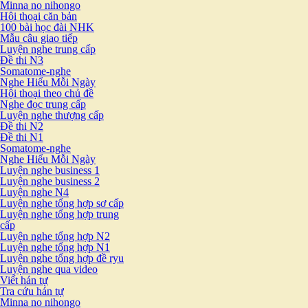
Minna no nihongo
Hội thoại căn bản
100 bài học đài NHK
Mẫu câu giao tiếp
Luyện nghe trung cấp
Đề thi N3
Somatome-nghe
Nghe Hiểu Mỗi Ngày
Hội thoại theo chủ đề
Nghe đọc trung cấp
Luyện nghe thượng cấp
Đề thi N2
Đề thi N1
Somatome-nghe
Nghe Hiểu Mỗi Ngày
Luyện nghe business 1
Luyện nghe business 2
Luyện nghe N4
Luyện nghe tổng hợp sơ cấp
Luyện nghe tổng hợp trung
cấp
Luyện nghe tổng hợp N2
Luyện nghe tổng hợp N1
Luyện nghe tổng hợp đề ryu
Luyện nghe qua video
Viết hán tự
Tra cứu hán tự
Minna no nihongo