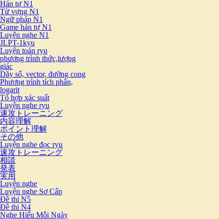
Hán tự N1
Từ vựng N1
Ngữ pháp N1
Game hán tự N1
Luyện nghe N1
JLPT-1kyu
Luyện toán ryu
phương trình thức,lượng
giác
Dãy số, vector, đường cong
Phương trình tích phân,
logarit
Tổ hợp xác suất
Luyện nghe ryu
速攻トレーニング
内容理解
ポイント理解
その他
Luyện nghe đọc ryu
速攻トレーニング
相談
発表
実用
Luyện nghe
Luyện nghe Sơ Cấp
Đề thi N5
Đề thi N4
Nghe Hiểu Mỗi Ngày