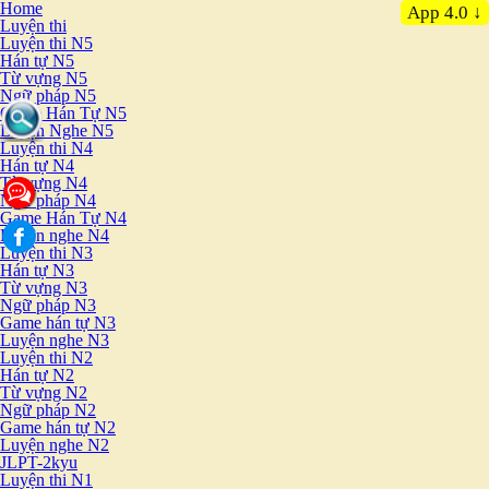
Home
App 4.0 ↓
Luyện thi
Luyện thi N5
Hán tự N5
Từ vựng N5
Ngữ pháp N5
Game Hán Tự N5
Luyện Nghe N5
Luyện thi N4
Hán tự N4
Từ vựng N4
Ngữ pháp N4
Game Hán Tự N4
Luyện nghe N4
Luyện thi N3
Hán tự N3
Từ vựng N3
Ngữ pháp N3
Game hán tự N3
Luyện nghe N3
Luyện thi N2
Hán tự N2
Từ vựng N2
Ngữ pháp N2
Game hán tự N2
Luyện nghe N2
JLPT-2kyu
Luyện thi N1