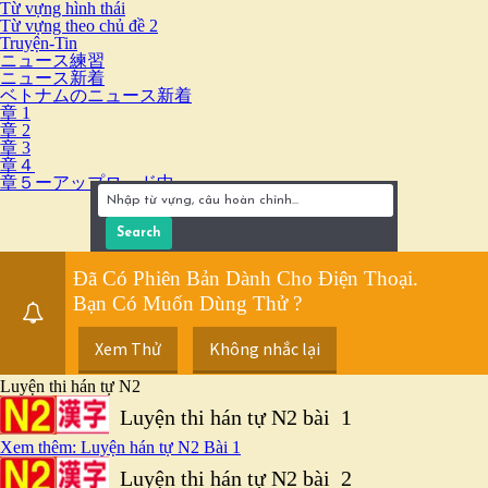
Từ vựng hình thái
Từ vựng theo chủ đề 2
Truyện-Tin
ニュース練習
ニュース新着
ベトナムのニュース新着
章 1
章 2
章 3
章４
章５ーアップロード中
Đã Có Phiên Bản Dành Cho Điện Thoại.
Bạn Có Muốn Dùng Thử ?
Xem Thử
Không nhắc lại
Luyện thi hán tự N2
Luyện thi hán tự N2 bài 1
Xem thêm: Luyện hán tự N2 Bài 1
Luyện thi hán tự N2 bài 2