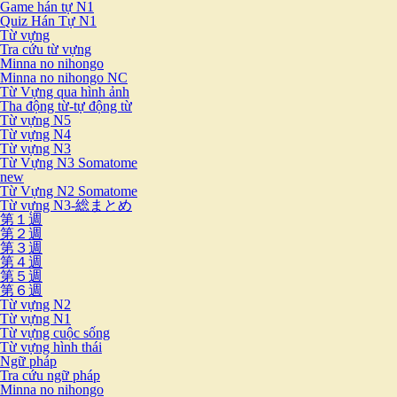
Game hán tự N1
Quiz Hán Tự N1
Từ vựng
Tra cứu từ vựng
Minna no nihongo
Minna no nihongo NC
Từ Vựng qua hình ảnh
Tha động từ-tự động từ
Từ vựng N5
Từ vựng N4
Từ vựng N3
Từ Vựng N3 Somatome
new
Từ Vựng N2 Somatome
Từ vựng N3-総まとめ
第１週
第２週
第３週
第４週
第５週
第６週
Từ vựng N2
Từ vựng N1
Từ vựng cuộc sống
Từ vựng hình thái
Ngữ pháp
Tra cứu ngữ pháp
Minna no nihongo