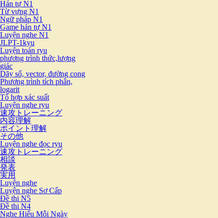
Hán tự N1
Từ vựng N1
Ngữ pháp N1
Game hán tự N1
Luyện nghe N1
JLPT-1kyu
Luyện toán ryu
phương trình thức,lượng
giác
Dãy số, vector, đường cong
Phương trình tích phân,
logarit
Tổ hợp xác suất
Luyện nghe ryu
速攻トレーニング
内容理解
ポイント理解
その他
Luyện nghe đọc ryu
速攻トレーニング
相談
発表
実用
Luyện nghe
Luyện nghe Sơ Cấp
Đề thi N5
Đề thi N4
Nghe Hiểu Mỗi Ngày