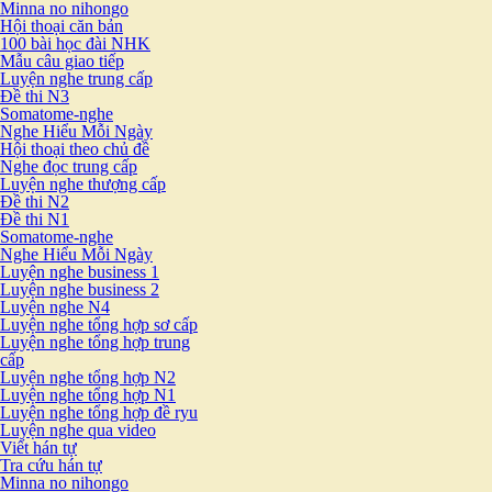
Minna no nihongo
Hội thoại căn bản
100 bài học đài NHK
Mẫu câu giao tiếp
Luyện nghe trung cấp
Đề thi N3
Somatome-nghe
Nghe Hiểu Mỗi Ngày
Hội thoại theo chủ đề
Nghe đọc trung cấp
Luyện nghe thượng cấp
Đề thi N2
Đề thi N1
Somatome-nghe
Nghe Hiểu Mỗi Ngày
Luyện nghe business 1
Luyện nghe business 2
Luyện nghe N4
Luyện nghe tổng hợp sơ cấp
Luyện nghe tổng hợp trung
cấp
Luyện nghe tổng hợp N2
Luyện nghe tổng hợp N1
Luyện nghe tổng hợp đề ryu
Luyện nghe qua video
Viết hán tự
Tra cứu hán tự
Minna no nihongo