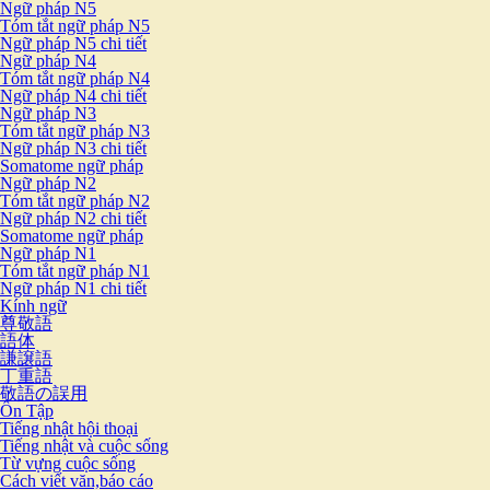
Ngữ pháp N5
Tóm tắt ngữ pháp N5
Ngữ pháp N5 chi tiết
Ngữ pháp N4
Tóm tắt ngữ pháp N4
Ngữ pháp N4 chi tiết
Ngữ pháp N3
Tóm tắt ngữ pháp N3
Ngữ pháp N3 chi tiết
Somatome ngữ pháp
Ngữ pháp N2
Tóm tắt ngữ pháp N2
Ngữ pháp N2 chi tiết
Somatome ngữ pháp
Ngữ pháp N1
Tóm tắt ngữ pháp N1
Ngữ pháp N1 chi tiết
Kính ngữ
尊敬語
語体
謙譲語
丁重語
敬語の誤用
Ôn Tập
Tiếng nhật hội thoại
Tiếng nhật và cuộc sống
Từ vựng cuộc sống
Cách viết văn,báo cáo