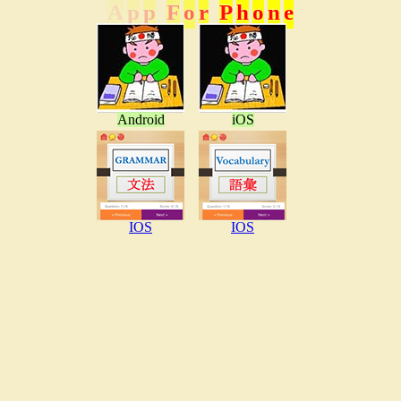
A
p
p
F
o
r
P
h
o
n
e
Android
iOS
IOS
IOS