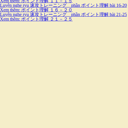
Xem thêm: ポイント理解 １１－１５
Luyện nghe ryu 速攻トレーニング phần ポイント理解 bài 16-20
Xem thêm: ポイント理解 １６－２０
Luyện nghe ryu 速攻トレーニング phần ポイント理解 bài 21-25
Xem thêm: ポイント理解 ２１－２５