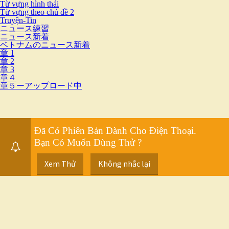
Từ vựng hình thái
Từ vựng theo chủ đề 2
Truyện-Tin
ニュース練習
ニュース新着
ベトナムのニュース新着
章 1
章 2
章 3
章４
章５ーアップロード中
Đã Có Phiên Bản Dành Cho Điện Thoại.
Bạn Có Muốn Dùng Thử ?
Xem Thử
Không nhắc lại