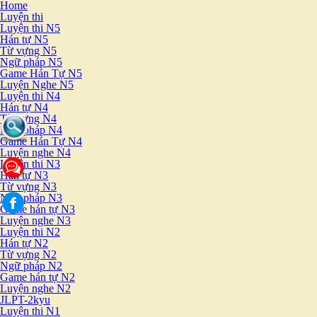
Home
Luyện thi
Luyện thi N5
Hán tự N5
Từ vựng N5
Ngữ pháp N5
Game Hán Tự N5
Luyện Nghe N5
Luyện thi N4
Hán tự N4
Từ vựng N4
Ngữ pháp N4
Game Hán Tự N4
Luyện nghe N4
Luyện thi N3
Hán tự N3
Từ vựng N3
Ngữ pháp N3
Game hán tự N3
Luyện nghe N3
Luyện thi N2
Hán tự N2
Từ vựng N2
Ngữ pháp N2
Game hán tự N2
Luyện nghe N2
JLPT-2kyu
Luyện thi N1