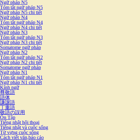
Ngữ pháp N5
Tóm tắt ngữ pháp N5
Ngữ pháp N5 chi tiết
Ngữ pháp N4
Tóm tắt ngữ pháp N4
Ngữ pháp N4 chi tiết
Ngữ pháp N3
Tóm tắt ngữ pháp N3
Ngữ pháp N3 chi tiết
Somatome ngữ pháp
Ngữ pháp N2
Tóm tắt ngữ pháp N2
Ngữ pháp N2 chi tiết
Somatome ngữ pháp
Ngữ pháp N1
Tóm tắt ngữ pháp N1
Ngữ pháp N1 chi tiết
Kính ngữ
尊敬語
語体
謙譲語
丁重語
敬語の誤用
Ôn Tập
Tiếng nhật hội thoại
Tiếng nhật và cuộc sống
Từ vựng cuộc sống
Cách viết văn,báo cáo