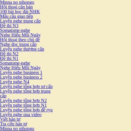
Minna no nihongo
Hội thoại căn bản
100 bài học đài NHK
Mẫu câu giao tiếp
Luyện nghe trung cấp
Đề thi N3
Somatome-nghe
Nghe Hiểu Mỗi Ngày
Hội thoại theo chủ đề
Nghe đọc trung cấp
Luyện nghe thượng cấp
Đề thi N2
Đề thi N1
Somatome-nghe
Nghe Hiểu Mỗi Ngày
Luyện nghe business 1
Luyện nghe business 2
Luyện nghe N4
Luyện nghe tổng hợp sơ cấp
Luyện nghe tổng hợp trung
cấp
Luyện nghe tổng hợp N2
Luyện nghe tổng hợp N1
Luyện nghe tổng hợp đề ryu
Luyện nghe qua video
Viết hán tự
Tra cứu hán tự
Minna no nihongo