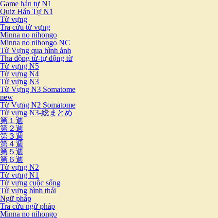
Game hán tự N1
Quiz Hán Tự N1
Từ vựng
Tra cứu từ vựng
Minna no nihongo
Minna no nihongo NC
Từ Vựng qua hình ảnh
Tha động từ-tự động từ
Từ vựng N5
Từ vựng N4
Từ vựng N3
Từ Vựng N3 Somatome
new
Từ Vựng N2 Somatome
Từ vựng N3-総まとめ
第１週
第２週
第３週
第４週
第５週
第６週
Từ vựng N2
Từ vựng N1
Từ vựng cuộc sống
Từ vựng hình thái
Ngữ pháp
Tra cứu ngữ pháp
Minna no nihongo