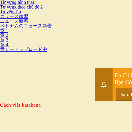
Từ vựng hình thái
Từ vựng theo chủ đề 2
Truyện-Tin
ニュース練習
ニュース新着
ベトナムのニュース新着
章 1
章 2
章 3
章４
章５ーアップロード中
Đã Có 
Bạn Có
Xem 
Cách viết katakana