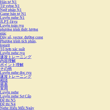
Hán tự N1
Từ vựng N1
Ngữ pháp N1
Game hán tự N1
Luyện nghe N1
JLPT-1kyu
Luyện toán ryu
phương trình thức,lượng
giác
Dãy số, vector, đường cong
Phương trình tích phân,
logarit
Tổ hợp xác suất
Luyện nghe ryu
速攻トレーニング
内容理解
ポイント理解
その他
Luyện nghe đọc ryu
速攻トレーニング
相談
発表
実用
Luyện nghe
Luyện nghe Sơ Cấp
Đề thi N5
Đề thi N4
Nghe Hiểu Mỗi Ngày